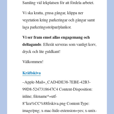
Samling vid lekplatsen för att fördela arbetet.
Vi ska kratta, grusa gångar, klippa ner
vegetation kring parkeringar och gångar samt
laga parkeringsstolpar/plankor.
Vi ser fram emot allas engagemang och
deltagande
. Efteråt serveras som vanligt korv,
dryck och lite guldkant!
Välkommen!
Kräftskiva
–Apple-Mail=_CAD4DE38-7EBE-42B3-99D8-5247318647C4 Content-Disposition: inline; filename*=utf-8”kra%CC%88frskiva.png Content-Type: image/png; x-mac-hide-extension=yes; x-unix-mode=0644; name=”=?utf-8?Q?kra=CC=88frskiva=2Epng?=” Content-Transfer-Encoding: base64 iVBORw0KGgoAAAANSUhEUgAACWAAAATuCAYAAABJIBgGAAAMQGlDQ1BJQ0MgUHJvZmlsZQAASImV VwdYU8kWnluSkEBooUsJvQkiNYCUEFroHUFUQhIglBgDQcWOLiq4drGADV0VUbACYkERxcKi2Pti QUVZFwt25U0K6LqvfG++b+78958z/zlz7sy9dwBQO8ERifJQdQDyhYXiuJAA+tiUVDrpKSACQ6AB XIEJh1sgYsbERABYhtq/l3fXASJtrzhItf7Z/1+LBo9fwAUAiYE4g1fAzYf4IAB4FVckLgSAKOXN pxSKpBhWoCWGAUK8UIqz5LhKijPkeK/MJiGOBXEbAEoqHI44CwDVS5CnF3GzoIZqP8ROQp5ACIAa HWLf/PxJPIjTIbaBNiKIpfqMjB90sv6mmTGsyeFkDWP5XGRFKVBQIMrjTPs/0/G/S36eZMiHFawq 2eLQOOmcYd5u5k4Kl2IViPuEGVHREGtC/EHAk9lDjFKyJaGJcnvUkFvAgjkDOhA78TiB4RAbQhws zIuKUPAZmYJgNsRwhaBTBYXsBIj1IF7ILwiKV9hsFk+KU/hCGzLFLKaCP8sRy/xKfd2X5CYyFfqv s/lshT6mWpydkAwxBWKLIkFSFMSqEDsW5MaHK2zGFGezooZsxJI4afwWEMfxhSEBcn2sKFMcHKew L8svGJovtjlbwI5S4P2F2Qmh8vxgbVyOLH44F+wSX8hMHNLhF4yNGJoLjx8YJJ879owvTIxX6HwQ FQbEycfiFFFejMIeN+PnhUh5M4hdC4riFWPxpEK4IOX6eKaoMCZBHidenMMJi5HHgy8DEYAFAgEd SGDNAJNADhB09jX2wTt5TzDgADHIAnzgoGCGRiTLeoTwGg+KwZ8Q8UHB8LgAWS8fFEH+6zArvzqA TFlvkWxELngCcT4IB3nwXiIbJRz2lgQeQ0bwD+8cWLkw3jxYpf3/nh9ivzNMyEQoGMmQR7rakCUx iBhIDCUGE21xA9wX98Yj4NUfVmecgXsOzeO7PeEJoYvwkHCN0E24NVFQIv4pykjQDfWDFbnI+DEX uBXUdMMDcB+oDpVxHdwAOOCu0A8T94Oe3SDLUsQtzQr9J+2/zeCHp6GwIzuRUbIu2Z9s8/NIVTtV t2EVaa5/zI881ozhfLOGe372z/oh+zzYhv9siS3EDmDt2EnsHHYUawR0rAVrwjqwY1I8vLoey1bX kLc4WTy5UEfwD39DT1aayQKnWqdepy/yvkL+VOk7GrAmiaaJBVnZhXQm/CLw6Wwh13Ek3dnJ2QUA 6fdF/vp6Eyv7biA6Hd+5eX8A4NMyODh45DsX1gLAPg+4/Q9/52wY8NOhDMDZw1yJuEjO4dILAb4l 1OBO0wfGwBzYwPk4A3fgDfxBEAgD0SABpIAJMPpsuM7FYAqYAeaCUlAOloHVYD3YBLaCnWAP2A8a wVFwEpwBF8AlcA3cgaunB7wA/eAd+IwgCAmhIjREHzFBLBF7xBlhIL5IEBKBxCEpSDqShQgRCTID mYeUIyuQ9cgWpAbZhxxGTiLnkC7kFvIA6UVeI59QDFVBtVAj1AodhTJQJhqOJqDj0Sx0MlqMzkeX oGvRanQ32oCeRC+g19Bu9AU6gAFMGdPBTDEHjIGxsGgsFcvExNgsrAyrwKqxOqwZPucrWDfWh33E iTgNp+MOcAWH4ok4F5+Mz8IX4+vxnXgD3oZfwR/g/fg3ApVgSLAneBHYhLGELMIUQimhgrCdcIhw Gu6lHsI7IpGoQ7QmesC9mELMIU4nLiZuINYTTxC7iI+IAyQSSZ9kT/IhRZM4pEJSKWkdaTephXSZ 1EP6oKSsZKLkrBSslKokVCpRqlDapXRc6bLSU6XPZHWyJdmLHE3mkaeRl5K3kZvJF8k95M8UDYo1 xYeSQMmhzKWspdRRTlPuUt4oKyubKXsqxyoLlOcor1Xeq3xW+YHyRxVNFTsVlkqaikRlicoOlRMq t1TeUKlUK6o/NZVaSF1CraGeot6nflClqTqqslV5qrNVK1UbVC+rvlQjq1mqMdUmqBWrVagdULuo 1qdOVrdSZ6lz1GepV6ofVr+hPqBB0xitEa2Rr7FYY5fGOY1nmiRNK80gTZ7mfM2tmqc0H9EwmjmN RePS5tG20U7TerSIWtZabK0crXKtPVqdWv3amtqu2knaU7UrtY9pd+tgOlY6bJ08naU6+3Wu63zS NdJl6vJ1F+nW6V7Wfa83Qs9fj69Xplevd03vkz5dP0g/V3+5fqP+PQPcwM4g1mCKwUaD0wZ9I7RG eI/gjigbsX/EbUPU0M4wznC64VbDDsMBI2OjECOR0TqjU0Z9xjrG/sY5xquMjxv3mtBMfE0EJqtM Wkye07XpTHoefS29jd5vamgaaiox3WLaafrZzNos0azErN7snjnFnGGeab7KvNW838LEItJihkWt xW1LsiXDMttyjWW75Xsra6tkqwVWjVbPrPWs2dbF1rXWd22oNn42k22qba7aEm0Ztrm2G2wv2aF2 bnbZdpV2F+1Re3d7gf0G+66RhJGeI4Ujq0fecFBxYDoUOdQ6PHDUcYxwLHFsdHw5ymJU6qjlo9pH fXNyc8pz2uZ0Z7Tm6LDRJaObR792tnPmOlc6X3WhugS7zHZpcnnlau/Kd93oetON5hbptsCt1e2r u4e72L3OvdfDwiPdo8rjBkOLEcNYzDjrSfAM8JztedTzo5e7V6HXfq+/vB28c713eT8bYz2GP2bb mEc+Zj4cny0+3b5033Tfzb7dfqZ+HL9qv4f+5v48/+3+T5m2zBzmbubLAKcAccChgPcsL9ZM1olA LDAksCywM0gzKDFofdD9YLPgrODa4P4Qt5DpISdCCaHhoctDb7CN2Fx2Dbs/zCNsZlhbuEp4fPj6 8IcRdhHiiOZINDIscmXk3SjLKGFUYzSIZkevjL4XYx0zOeZILDE2JrYy9knc6LgZce3xtPiJ8bvi 3yUEJCxNuJNokyhJbE1SS0pLqkl6nxyYvCK5e+yosTPHXkgxSBGkNKWSUpNSt6cOjAsat3pcT5pb Wmna9fHW46eOPzfBYELehGMT1SZyJh5IJ6Qnp+9K/8KJ5lRzBjLYGVUZ/VwWdw33Bc+ft4rXy/fh r+A/zfTJXJH5LMsna2VWb7ZfdkV2n4AlWC94lROasynnfW507o7cwbzkvPp8pfz0/MNCTWGusG2S 8aSpk7pE9qJSUfdkr8mrJ/eLw8XbC5CC8QVNhVrwR75DYiP5RfKgyLeosujDlKQpB6ZqTBVO7Zhm N23RtKfFwcW/Tcenc6e3zjCdMXfGg5nMmVtmIbMyZrXONp89f3bPnJA5O+dS5ubO/b3EqWRFydt5 yfOa5xvNnzP/0S8hv9SWqpaKS28s8F6waSG+ULCwc5HLonWLvpXxys6XO5VXlH9ZzF18/tfRv679 dXBJ5pLOpe5LNy4jLhMuu77cb/nOFRorilc8Whm5smEVfVXZqrerJ64+V+FasWkNZY1kTffaiLVN 6yzWLVv3ZX32+muVAZX1VYZVi6reb+BtuLzRf2PdJqNN5Zs+bRZsvrklZEtDtVV1xVbi1qKtT7Yl bWv/jfFbzXaD7eXbv+4Q7ujeGbezrcajpmaX4a6ltWitpLZ3d9ruS3sC9zTVOdRtqdepL98L9kr2 Pt+Xvu/6/vD9rQcYB+oOWh6sOkQ7VNaANExr6G/MbuxuSmnqOhx2uLXZu/nQEccjO46aHq08pn1s 6XHK8fnHB1uKWwZOiE70ncw6+ah1YuudU2NPXW2Lbes8HX767JngM6fame0tZ33OHj3nde7wecb5 xgvuFxo63DoO/e72+6FO986Gix4Xmy55XmruGtN1/LLf5ZNXAq+cucq+euFa1LWu64nXb95Iu9F9 k3fz2a28W69uF93+fGfOXcLdsnvq9yruG96v/sP2j/pu9+5jDwIfdDyMf3jnEffRi8cFj7/0zH9C fVLx1ORpzTPnZ0d7g3svPR/3vOeF6MXnvtI/Nf6semnz8uBf/n919I/t73klfjX4evEb/Tc73rq+ bR2IGbj/Lv/d5/dlH/Q/7PzI+Nj+KfnT089TvpC+rP1q+7X5W/i3u4P5g4Mijpgj+xXAYEUzMwF4 vQMAagoANHg+o4yTn/9kBZGfWWUI/CcsPyPKijsAdfD/PbYP/t3cAGDvNnj8gvpqaQDEUAFI8ASo i8twHTqryc6V0kKE54DNUV8z8jPAvynyM+cPcf/cAqmqK/i5/RehNnyOETCyBwAAAIplWElmTU0A KgAAAAgABAEaAAUAAAABAAAAPgEbAAUAAAABAAAARgEoAAMAAAABAAIAAIdpAAQAAAABAAAATgAA AAAAAACQAAAAAQAAAJAAAAABAAOShgAHAAAAEgAAAHigAgAEAAAAAQAACWCgAwAEAAAAAQAABO4A AAAAQVNDSUkAAABTY3JlZW5zaG90yxyqOQAAAAlwSFlzAAAWJQAAFiUBSVIk8AAAAdhpVFh0WE1M OmNvbS5hZG9iZS54bXAAAAAAADx4OnhtcG1ldGEgeG1sbnM6eD0iYWRvYmU6bnM6bWV0YS8iIHg6 eG1wdGs9IlhNUCBDb3JlIDYuMC4wIj4KICAgPHJkZjpSREYgeG1sbnM6cmRmPSJodHRwOi8vd3d3 LnczLm9yZy8xOTk5LzAyLzIyLXJkZi1zeW50YXgtbnMjIj4KICAgICAgPHJkZjpEZXNjcmlwdGlv biByZGY6YWJvdXQ9IiIKICAgICAgICAgICAgeG1sbnM6ZXhpZj0iaHR0cDovL25zLmFkb2JlLmNv bS9leGlmLzEuMC8iPgogICAgICAgICA8ZXhpZjpQaXhlbFlEaW1lbnNpb24+MTI2MjwvZXhpZjpQ aXhlbFlEaW1lbnNpb24+CiAgICAgICAgIDxleGlmOlBpeGVsWERpbWVuc2lvbj4yNDAwPC9leGlm OlBpeGVsWERpbWVuc2lvbj4KICAgICAgICAgPGV4aWY6VXNlckNvbW1lbnQ+U2NyZWVuc2hvdDwv ZXhpZjpVc2VyQ29tbWVudD4KICAgICAgPC9yZGY6RGVzY3JpcHRpb24+CiAgIDwvcmRmOlJERj4K PC94OnhtcG1ldGE+Cj/d9xEAAAAcaURPVAAAAAIAAAAAAAACdwAAACgAAAJ3AAACdwAEwR+0Es59 AABAAElEQVR4Aezd+7Mt6V3Q/85MwiSTC0nA3I2DoqBQKMqQUKACKkFJEYyJJFVesLREKVNcrGCV f4GWWuWvlhWNJg6JqJSWN5SCCSqKCpqEXMiYmMQLkhuXkEwyMcN3vTvzOd+e7dkzZ/c5e5+1z7ye qt69uvt5nn761c/q9ay1PrvX4371kBaJAAECBAgQIECAAAECBAgQIECAAAECBAgQIECAAAECBAgQ IECAAAECBM4s8DgBWGc2U4AAAQIECBAgQIAAAQIECBAgQIAAAQIECBAgQIAAAQIECBAgQIAAAQKr gAAsHYEAAQIECBAgQIAAAQIECBAgQIAAAQIECBAgQIAAAQIECBAgQIAAAQI7BQRg7YRTjAABAgQI ECBAgAABAgQIECBAgAABAgQIECBAgAABAgQIECBAgAABAgKw9AECBAgQIECAAAECBAgQIECAAAEC BAgQIECAAAECBAgQIECAAAECBAjsFBCAtRNOMQIECBAgQIAAAQIECBAgQIAAAQIECBAgQIAAAQIE CBAgQIAAAQIECAjA0gcIECBAgAABAgQIECBAgAABAgQIECBAgAABAgQIECBAgAABAgQIECCwU0AA 1k44xQgQIECAAAECBAgQIECAAAECBAgQIECAAAECBAgQIECAAAECBAgQICAASx8gQIAAAQIECBAg QIAAAQIECBAgQIAAAQIECBAgQIAAAQIECBAgQIDATgEBWDvhFCNAgAABAgQIECBAgAABAgQIECBA gAABAgQIECBAgAABAgQIECBAgIAALH2AAAECBAgQIECAAAECBAgQIECAAAECBAgQIECAAAECBAgQ IECAAAECOwUEYO2EU4wAAQIECBAgQIAAAQIECBAgQIAAAQIECBAgQIAAAQIECBAgQIAAAQICsPQB AgQIECBAgAABAgQIECBAgAABAgQIECBAgAABAgQIECBAgAABAgQI7BQQgLUTTjECBAgQIECAAAEC BAgQIECAAAECBAgQIECAAAECBAgQIECAAAECBAgIwNIHCBAgQIAAAQIECBAgQIAAAQIECBAgQIAA AQIECBAgQIAAAQIECBAgsFNAANZOOMUIECBAgAABAgQIECBAgAABAgQIECBAgAABAgQIECBAgAAB AgQIECAgAEsfIECAAAECBAgQIECAAAECBAgQIECAAAECBAgQIECAAAECBAgQIECAwE4BAVg74RQj QIAAAQIECBAgQIAAAQIECBAgQIAAAQIECBAgQIAAAQIECBAgQICAACx9gAABAgQIECBAgAABAgQI ECBAgAABAgQIECBAgAABAgQIECBAgAABAjsFBGDthFOMAAECBAgQIECAAAECBAgQIECAAAECBAgQ IECAAAECBAgQIECAAAECArD0AQIECBAgQIAAAQIECBAgQIAAAQIECBAgQIAAAQIECBAgQIAAAQIE COwUEIC1E04xAgQIECBAgAABAgQIECBAgAABAgQIECBAgAABAgQIECBAgAABAgQICMDSBwgQIECA AAECBAgQIECAAAECBAgQIECAAAECBAgQIECAAAECBAgQILBTQADWTjjFCBAgQIAAAQIECBAgQIAA AQIECBAgQIAAAQIECBAgQIAAAQIECBAgIABLHyBAgAABAgQIECBAgAABAgQIECBAgAABAgQIECBA gAABAgQIECBAgMBOAQFYO+EUI0CAAAECBAgQIECAAAECBAgQIECAAAECBAgQIECAAAECBAgQIECA gAAsfYAAAQIECBAgQIAAAQIECBAgQIAAAQIECBAgQIAAAQIECBAgQIAAAQI7BQRg7YRTjAABAgQI ECBAgAABAgQIECBAgAABAgQIECBAgAABAgQIECBAgAABAgKw9AECBAgQIECAAAECBAgQIECAAAEC BAgQIECAAAECBAgQIECAAAECBAjsFBCAtRNOMQIECBAgQIAAAQIECBAgQIAAAQIECBAgQIAAAQIE CBAgQIAAAQIECAjA0gcIECBAgAABAgQIECBAgAABAgQIECBAgAABAgQIECBAgAABAgQIECCwU0AA 1k44xQgQIECAAAECBAgQIECAAAECBAgQIECAAAECBAgQIECAAAECBAgQICAASx8gQIAAAQIECBAg QIAAAQIECBAgQIAAAQIECBAgQIAAAQIECBAgQIDATgEBWDvhFCNAgAABAgQIECBAgAABAgQIECBA gAABAgQIECBAgAABAgQIECBAgIAALH2AAAECBAgQIECAAAECBAgQIECAAAECBAgQIECAAAECBAgQ IECAAAECOwUEYO2EU4wAAQIECBAgQIAAAQIECBAgQIAAAQIECBAgQIAAAQIECBAgQIAAAQICsPQB AgQIECBAgAABAgQIECBAgAABAgQIECBAgAABAgQIECBAgAABAgQI7BQQgLUTTjECBAgQIECAAAEC BAgQIECAAAECBAgQIECAAAECBAgQIECAAAECBAgIwNIHCBAgQIAAAQIECBAgQIAAAQIECBAgQIAA AQIECBAgQIAAAQIECBAgsFNAANZOOMUIECBAgAABAgQIECBAgAABAgQIECBAgAABAgQIECBAgAAB AgQIECAgAEsfIECAAAECBAgQIECAAAECBAgQIECAAAECBAgQIECAAAECBAgQIECAwE4BAVg74RQj QIAAAQIECBAgQIAAAQIECBAgQIAAAQIECBAgQIAAAQIECBAgQICAACx9gAABAgQIECBAgAABAgQI ECBAgAABAgQIECBAgAABAgQIECBAgAABAjsFBGDthFOMAAECBAgQIECAAAECBAgQIECAAAECBAgQ IECAAAECBAgQIECAAAECArD0AQIECBAgQIAAAQIECBAgQIAAAQIECBAgQIAAAQIECBAgQIAAAQIE COwUEIC1E04xAgQIECBAgAABAgQIECBAgAABAgQIECBAgAABAgQIECBAgAABAgQICMDSBwgQIECA AAECBAgQIECAAAECBAgQIECAAAECBAgQIECAAAECBAgQILBTQADWTjjFCBAgQIAAAQIECBAgQIAA AQIECBAgQIAAAQIECBAgQIAAAQIECBAgIABLHyBAgAABAgQIECBAgAABAgQIECBAgAABAgQIECBA gAABAgQIECBAgMBOAQFYO+EUI0CAAAECBAgQIECAAAECBAgQIECAAAECBAgQIECAAAECBAgQIECA gAAsfYAAAQIECBAgQIAAAQIECBAgQIAAAQIECBAgQIAAAQIECBAgQIAAAQI7BQRg7YRTjAABAgQI ECBAgAABAgQIECBAgAABAgQIECBAgAABAgQIECBAgAABAgKw9AECBAgQIECAAAECBAgQIECAAAEC BAgQIECAAAECBAgQIECAAAECBAjsFBCAtRNOMQIECBAgQIAAAQIECBAgQIAAAQIECBAgQIAAAQIE CBAgQIAAAQIECAjA0gcIECBAgAABAgQIECBAgAABAgQIECBAgAABAgQIECBAgAABAgQIECCwU0AA 1k44xQgQIECAAAECBAgQIECAAAECBAgQIECAAAECBAgQIECAAAECBAgQICAASx8gQIAAAQIECBAg QIAAAQIECBAgQIAAAQIECBAgQIAAAQIECBAgQIDATgEBWDvhFCNAgAABAgQIECBAgAABAgQIECBA gAABAgQIECBAgAABAgQIECBAgIAALH2AAAECBAgQIECAAAECBAgQIECAAAECBAgQIECAAAECBAgQ IECAAAECOwUEYO2EU4wAAQIECBAgQIAAAQIECBAgQIAAAQIECBAgQIAAAQIECBAgQIAAAQICsPQB AgQIECBAgAABAgQIECBAgAABAgQIECBAgAABAgQIECBAgAABAgQI7BQQgLUTTjECBAgQIECAAAEC BAgQIECAAAECBAgQIECAAAECBAgQIECAAAECBAgIwNIHCBAgQIAAAQIECBAgQIAAAQIECBAgQIAA AQIECBAgQIAAAQIECBAgsFNAANZOOMUIECBAgAABAgQIECBAgAABAgQIECBAgAABAgQIECBAgAAB AgQIECAgAEsfIECAAAECBAgQIECAAAECBAgQIECAAAECBAgQIECAAAECBAgQIECAwE4BAVg74RQj QIAAAQIECBAgQIAAAQIECBAgQIAAAQIECBAgQIAAAQIECBAgQICAACx9gAABAgQIECBAgAABAgQI ECBAgAABAgQIECBAgAABAgQIECBAgAABAjsFBGDthFOMAAECBAgQIECAAAECBAgQIECAAAECBAgQ IECAAAECBAgQIECAAAECArD0AQIECBAgQIAAAQIECBAgQIAAAQIECBAgQIAAAQIECBAgQIAAAQIE COwUEIC1E04xAgQIECBAgAABAgQIECBAgAABAgQIECBAgAABAgQIECBAgAABAgQICMDSBwgQIECA AAECBAgQIECAAAECBAgQIECAAAECBAgQ