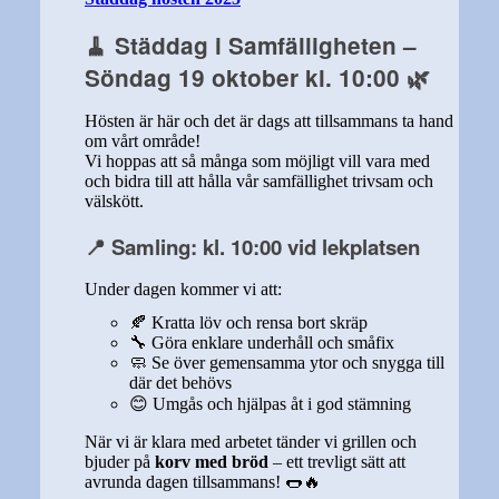
🧹
Städdag i Samfälligheten –
Söndag 19 oktober kl. 10:00
🌿
Hösten är här och det är dags att tillsammans ta hand
om vårt område!
Vi hoppas att så många som möjligt vill vara med
och bidra till att hålla vår samfällighet trivsam och
välskött.
📍 Samling: kl. 10:00 vid lekplatsen
Under dagen kommer vi att:
🍂 Kratta löv och rensa bort skräp
🔧 Göra enklare underhåll och småfix
🧼 Se över gemensamma ytor och snygga till
där det behövs
😊 Umgås och hjälpas åt i god stämning
När vi är klara med arbetet tänder vi grillen och
bjuder på
korv med bröd
– ett trevligt sätt att
avrunda dagen tillsammans! 🌭🔥