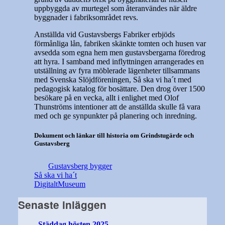
uppbyggda av murtegel som återanvändes när äldre
byggnader i fabriksområdet revs.
Anställda vid Gustavsbergs Fabriker erbjöds
förmånliga lån, fabriken skänkte tomten och husen var
avsedda som egna hem men gustavsbergarna föredrog
att hyra. I samband med inflyttningen arrangerades en
utställning av fyra möblerade lägenheter tillsammans
med Svenska Slöjdföreningen, Så ska vi ha´t med
pedagogisk katalog för bosättare. Den drog över 1500
besökare på en vecka, allt i enlighet med Olof
Thunströms intentioner att de anställda skulle få vara
med och ge synpunkter på planering och inredning.
Dokument och länkar till historia om Grindstugärde och
Gustavsberg
Gustavsberg bygger
Så ska vi ha´t
DigitaltMuseum
Senaste inläggen
Städdag hösten 2025