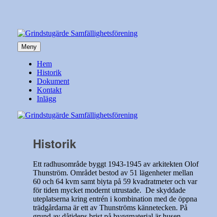
Hoppa
till
innehåll
Meny
Grindstugärde Samfällighetsförening
Hem
Historik
Dokument
Kontakt
Inlägg
Historik
Ett radhusområde byggt 1943-1945 av arkitekten Olof
Thunström. Området bestod av 51 lägenheter mellan
60 och 64 kvm samt biyta på 59 kvadratmeter och var
för tiden mycket modernt utrustade. De skyddade
uteplatserna kring entrén i kombination med de öppna
trädgårdarna är ett av Thunströms kännetecken. På
grund av dåtidens brist på byggmaterial är husen