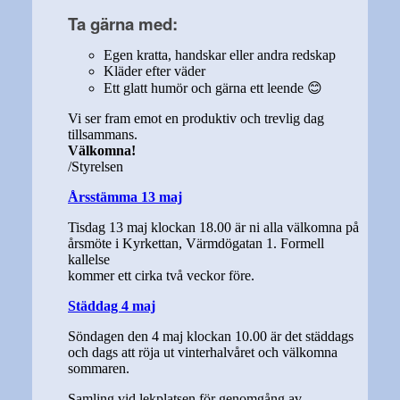
Ta gärna med:
Egen kratta, handskar eller andra redskap
Kläder efter väder
Ett glatt humör och gärna ett leende 😊
Vi ser fram emot en produktiv och trevlig dag
tillsammans.
Välkomna!
/Styrelsen
Årsstämma 13 maj
Tisdag 13 maj klockan 18.00 är ni alla välkomna på
årsmöte i Kyrkettan, Värmdögatan 1. Formell
kallelse
kommer ett cirka två veckor före.
Städdag 4 maj
Söndagen den 4 maj klockan 10.00 är det städdags
och dags att röja ut vinterhalvåret och välkomna
sommaren.
Samling vid lekplatsen för genomgång av