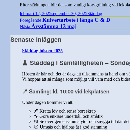
Efter städningen blir det som vanligt korvgrillning vid lekpla
Publicerat
Kategorier
februari 12, 2025
september 30, 2025
Städdag
den
Inläggsnavigering
Föregående
Kulvertarbete i länga C & D
Föregående
inlägg:
Nästa
Årsstämma 13 maj
Nästa
inlägg:
Senaste inläggen
Städdag hösten 2025
🧹
Städdag i Samfälligheten – Söndag
Hösten är här och det är dags att tillsammans ta hand om v
Vi hoppas att så många som möjligt vill vara med och bidra t
📍 Samling: kl. 10:00 vid lekplatsen
Under dagen kommer vi att:
🍂 Kratta löv och rensa bort skräp
🔧 Göra enklare underhåll och småfix
🧼 Se över gemensamma ytor och snygga till där de
😊 Umgås och hjälpas åt i god stämning