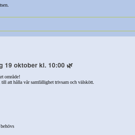
tsen.
 19 oktober kl. 10:00
🌿
årt område!
ill att hålla vår samfällighet trivsam och välskött.
t behövs