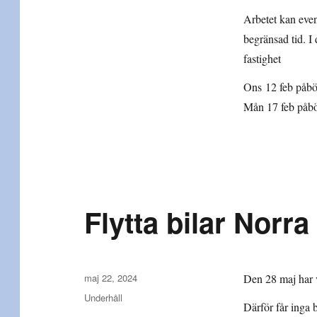
Arbetet kan even
begränsad tid. I
fastighet
Ons 12 feb påbör
Mån 17 feb påbör
Flytta bilar Norr
Publicerat
maj 22, 2024
Den 28 maj har vi
den
Kategorier
Underhåll
Därför får inga 