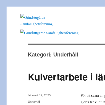
Grindstugärde Samfällighe
Kategori:
Underhåll
Kulvertarbete i l
Publicerat
februari 12, 2025
För att svara an
den
Kategorier
Underhåll
gjorts tar vi nu n