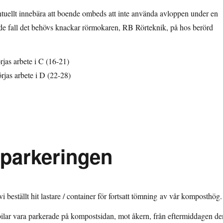
tuellt innebära att boende ombeds att inte använda avloppen under en
 de fall det behövs knackar rörmokaren, RB Rörteknik, på hos berörd
jas arbete i C (16-21)
jas arbete i D (22-28)
a parkeringen
 beställt hit lastare / container för fortsatt tömning av vår komposthög.
bilar vara parkerade på kompostsidan, mot åkern, från eftermiddagen de