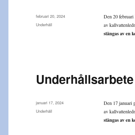
Publicerat
februari 20, 2024
Den 20 februari 
den
Kategorier
Underhåll
av kallvattenled
stängas av en k
Underhållsarbete
Publicerat
januari 17, 2024
Den 17 januari p
den
Kategorier
Underhåll
av kallvattenled
stängas av en k