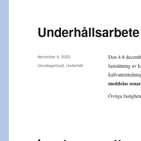
Underhållsarbete
Publicerat
december 4, 2023
Den 4-8 december
den
Kategorier
Uncategorized
,
Underhåll
fastsättning av 
kallvattenlednin
meddelas senar
Övriga fastighet