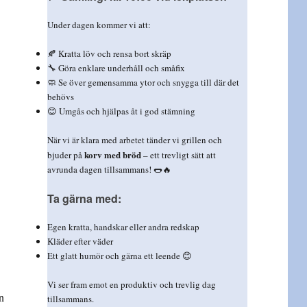
Under dagen kommer vi att:
🍂 Kratta löv och rensa bort skräp
🔧 Göra enklare underhåll och småfix
🧼 Se över gemensamma ytor och snygga till där det
behövs
😊 Umgås och hjälpas åt i god stämning
När vi är klara med arbetet tänder vi grillen och
korv med bröd
bjuder på
– ett trevligt sätt att
avrunda dagen tillsammans! 🌭🔥
Ta gärna med:
Egen kratta, handskar eller andra redskap
Kläder efter väder
Ett glatt humör och gärna ett leende 😊
Vi ser fram emot en produktiv och trevlig dag
n
tillsammans.