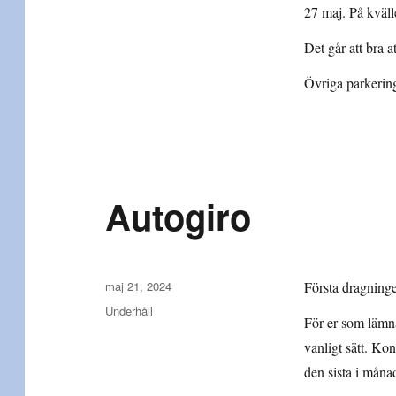
27 maj. På kväll
Det går att bra 
Övriga parkering
Autogiro
Publicerat
maj 21, 2024
Första dragning
den
Kategorier
Underhåll
För er som lämna
vanligt sätt. Kon
den sista i måna